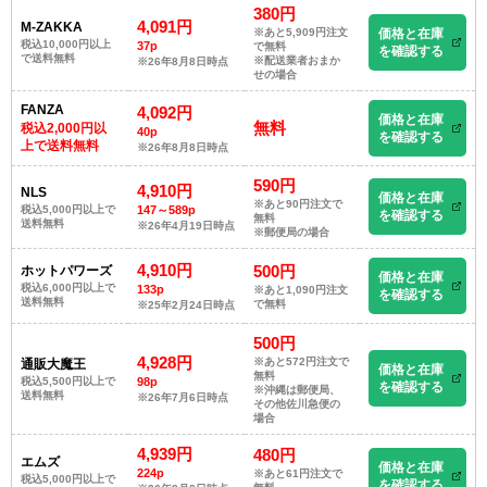
380円
4,091円
M-ZAKKA
※あと5,909円注文
価格と在庫
税込10,000円以上
37p
で無料
を確認する
で送料無料
※配送業者おまか
※26年8月8日時点
せの場合
FANZA
4,092円
価格と在庫
無料
税込2,000円以
40p
を確認する
上で送料無料
※26年8月8日時点
590円
4,910円
NLS
価格と在庫
※あと90円注文で
税込5,000円以上で
147～589p
を確認する
無料
送料無料
※26年4月19日時点
※郵便局の場合
4,910円
500円
ホットパワーズ
価格と在庫
税込6,000円以上で
133p
※あと1,090円注文
を確認する
送料無料
で無料
※25年2月24日時点
500円
4,928円
※あと572円注文で
通販大魔王
価格と在庫
無料
税込5,500円以上で
98p
を確認する
※沖縄は郵便局、
送料無料
※26年7月6日時点
その他佐川急便の
場合
4,939円
480円
エムズ
価格と在庫
224p
※あと61円注文で
税込5,000円以上で
を確認する