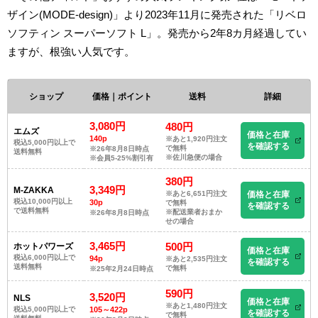
ザイン(MODE-design)」より2023年11月に発売された「リベロ
ソフティン スーパーソフト L」。発売から2年8カ月経過してい
ますが、根強い人気です。
ショップ
価格｜ポイント
送料
詳細
3,080円
480円
エムズ
価格と在庫
140p
※あと1,920円注文
税込5,000円以上で
を確認する
で無料
※26年8月8日時点
送料無料
※佐川急便の場合
※会員5-25%割引有
380円
3,349円
M-ZAKKA
※あと6,651円注文
価格と在庫
税込10,000円以上
30p
で無料
を確認する
で送料無料
※配送業者おまか
※26年8月8日時点
せの場合
3,465円
500円
ホットパワーズ
価格と在庫
税込6,000円以上で
94p
※あと2,535円注文
を確認する
送料無料
で無料
※25年2月24日時点
590円
3,520円
NLS
価格と在庫
※あと1,480円注文
税込5,000円以上で
105～422p
を確認する
で無料