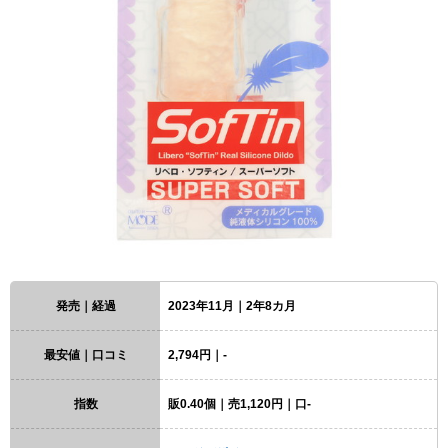
発売｜経過
2023年11月｜2年8カ月
最安値｜口コミ
2,794円｜-
指数
販0.40個｜売1,120円｜口-