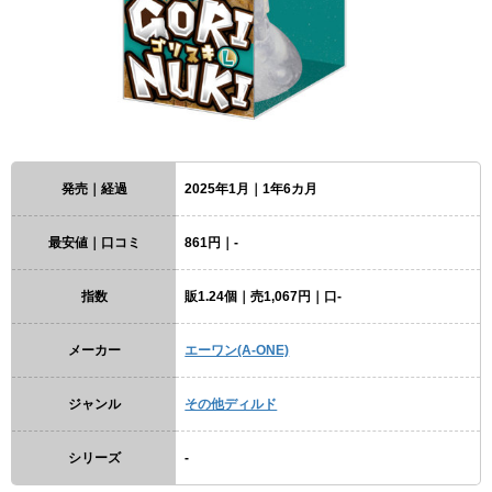
発売｜経過
2025年1月｜1年6カ月
最安値｜口コミ
861円｜-
指数
販1.24個｜売1,067円｜口-
メーカー
エーワン(A-ONE)
ジャンル
その他ディルド
シリーズ
-