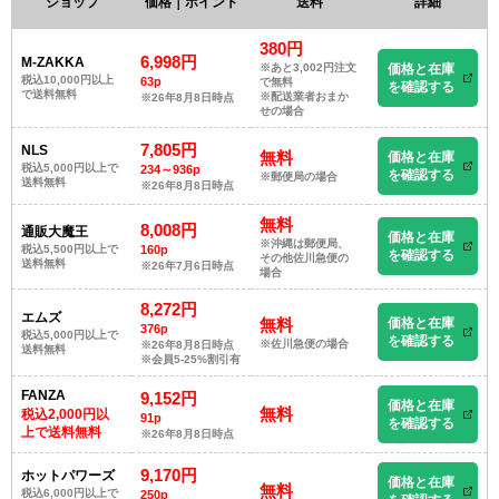
ショップ
価格｜ポイント
送料
詳細
380円
6,998円
M-ZAKKA
※あと3,002円注文
価格と在庫
税込10,000円以上
63p
で無料
を確認する
で送料無料
※配送業者おまか
※26年8月8日時点
せの場合
7,805円
NLS
無料
価格と在庫
税込5,000円以上で
234～936p
を確認する
※郵便局の場合
送料無料
※26年8月8日時点
無料
8,008円
通販大魔王
価格と在庫
※沖縄は郵便局、
税込5,500円以上で
160p
を確認する
その他佐川急便の
送料無料
※26年7月6日時点
場合
8,272円
エムズ
無料
価格と在庫
376p
税込5,000円以上で
を確認する
※佐川急便の場合
※26年8月8日時点
送料無料
※会員5-25%割引有
FANZA
9,152円
価格と在庫
無料
税込2,000円以
91p
を確認する
上で送料無料
※26年8月8日時点
9,170円
ホットパワーズ
価格と在庫
無料
税込6,000円以上で
250p