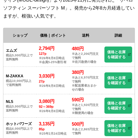
ソフティン スーパーソフト M」。発売から2年8カ月経過してい
ますが、根強い人気です。
ショップ
価格｜ポイント
送料
詳細
2,794円
480円
エムズ
価格と在庫
127p
※あと2,206円注文
税込5,000円以上で
を確認する
で無料
※26年8月8日時点
送料無料
※佐川急便の場合
※会員5-25%割引有
380円
3,030円
M-ZAKKA
※あと6,970円注文
価格と在庫
税込10,000円以上
27p
で無料
を確認する
で送料無料
※配送業者おまか
※26年8月8日時点
せの場合
590円
3,080円
NLS
価格と在庫
※あと1,920円注文
税込5,000円以上で
92～369p
を確認する
で無料
送料無料
※26年8月8日時点
※郵便局の場合
3,135円
500円
ホットパワーズ
価格と在庫
税込6,000円以上で
85p
※あと2,865円注文
を確認する
送料無料
で無料
※25年2月24日時点