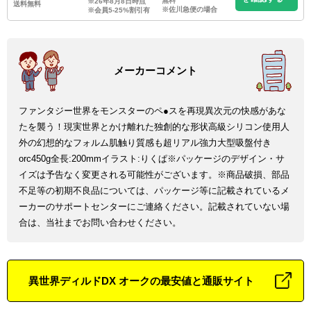
無料
※26年8月8日時点
送料無料
※佐川急便の場合
※会員5-25%割引有
ファンタジー世界をモンスターのペ●スを再現異次元の快感があな
たを襲う！現実世界とかけ離れた独創的な形状高級シリコン使用人
外の幻想的なフォルム肌触り質感も超リアル強力大型吸盤付き
orc450g全長:200mmイラスト:りくぱ※パッケージのデザイン・サ
イズは予告なく変更される可能性がございます。※商品破損、部品
不足等の初期不良品については、パッケージ等に記載されているメ
ーカーのサポートセンターにご連絡ください。記載されていない場
合は、当社までお問い合わせください。
異世界ディルドDX オークの最安値と通販サイト