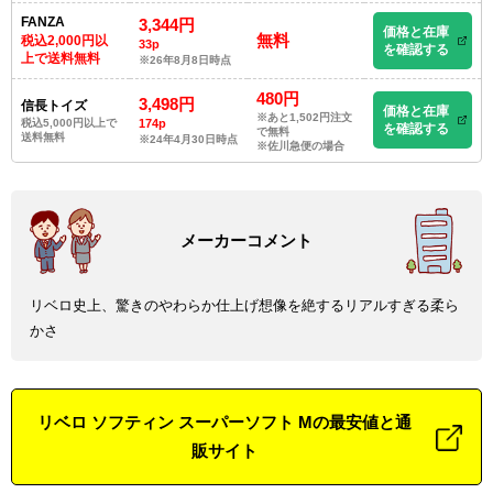
FANZA
3,344円
価格と在庫
無料
税込2,000円以
33p
を確認する
上で送料無料
※26年8月8日時点
480円
3,498円
信長トイズ
価格と在庫
※あと1,502円注文
税込5,000円以上で
174p
を確認する
で無料
送料無料
※24年4月30日時点
※佐川急便の場合
リベロ史上、驚きのやわらか仕上げ想像を絶するリアルすぎる柔ら
かさ
リベロ ソフティン スーパーソフト Mの最安値と通
販サイト