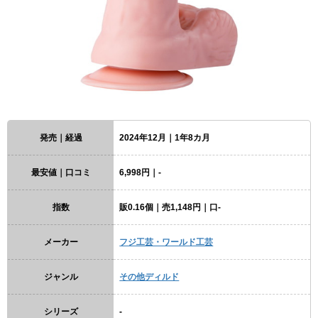
発売｜経過
2024年12月｜1年8カ月
最安値｜口コミ
6,998円｜-
指数
販0.16個｜売1,148円｜口-
メーカー
フジ工芸・ワールド工芸
ジャンル
その他ディルド
シリーズ
-