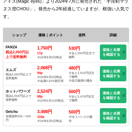
アイズ(Magic eyes)」より2024年7月に発売された「手淫剣マラ
ヌス澄CHOU」。発売から2年経過していますが、根強い人気で
す。
ショップ
価格｜ポイント
送料
詳細
FANZA
1,750円
530円
価格と在庫
税込2,000円以
17p
※あと250円注文で
を確認する
上で送料無料
無料
※26年8月8日時点
2,068円
480円
エムズ
価格と在庫
94p
※あと2,932円注文
税込5,000円以上で
を確認する
で無料
※26年8月8日時点
送料無料
※佐川急便の場合
※会員5-25%割引有
2,524円
500円
ホットパワーズ
価格と在庫
税込6,000円以上で
68p
※あと3,476円注文
を確認する
送料無料
で無料
※25年2月24日時点
3,498円
500円
Getchu
価格と在庫
全国送料350～500
104p
※ゆうパックの場
を確認する
円
合
※26年8月8日時点