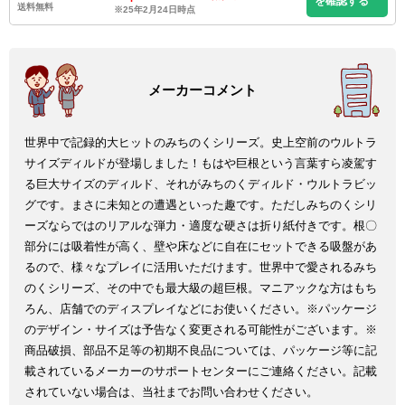
を確認する
送料無料
※25年2月24日時点
世界中で記録的大ヒットのみちのくシリーズ。史上空前のウルトラ
サイズディルドが登場しました！もはや巨根という言葉すら凌駕す
る巨大サイズのディルド、それがみちのくディルド・ウルトラビッ
グです。まさに未知との遭遇といった趣です。ただしみちのくシリ
ーズならではのリアルな弾力・適度な硬さは折り紙付きです。根〇
部分には吸着性が高く、壁や床などに自在にセットできる吸盤があ
るので、様々なプレイに活用いただけます。世界中で愛されるみち
のくシリーズ、その中でも最大級の超巨根。マニアックな方はもち
ろん、店舗でのディスプレイなどにお使いください。※パッケージ
のデザイン・サイズは予告なく変更される可能性がございます。※
商品破損、部品不足等の初期不良品については、パッケージ等に記
載されているメーカーのサポートセンターにご連絡ください。記載
されていない場合は、当社までお問い合わせください。