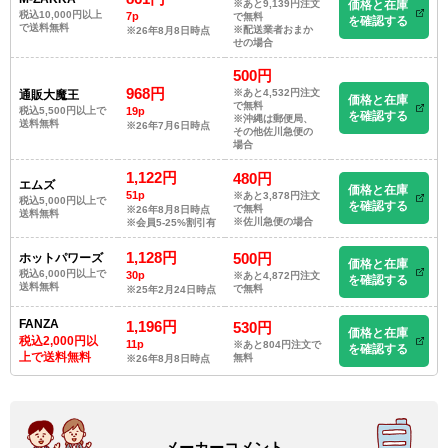
※あと9,139円注文
価格と在庫
税込10,000円以上
7p
で無料
を確認する
で送料無料
※配送業者おまか
※26年8月8日時点
せの場合
500円
968円
※あと4,532円注文
通販大魔王
価格と在庫
で無料
税込5,500円以上で
19p
を確認する
※沖縄は郵便局、
送料無料
※26年7月6日時点
その他佐川急便の
場合
1,122円
480円
エムズ
価格と在庫
51p
※あと3,878円注文
税込5,000円以上で
を確認する
で無料
※26年8月8日時点
送料無料
※佐川急便の場合
※会員5-25%割引有
1,128円
500円
ホットパワーズ
価格と在庫
税込6,000円以上で
30p
※あと4,872円注文
を確認する
送料無料
で無料
※25年2月24日時点
FANZA
1,196円
530円
価格と在庫
税込2,000円以
11p
※あと804円注文で
を確認する
上で送料無料
無料
※26年8月8日時点