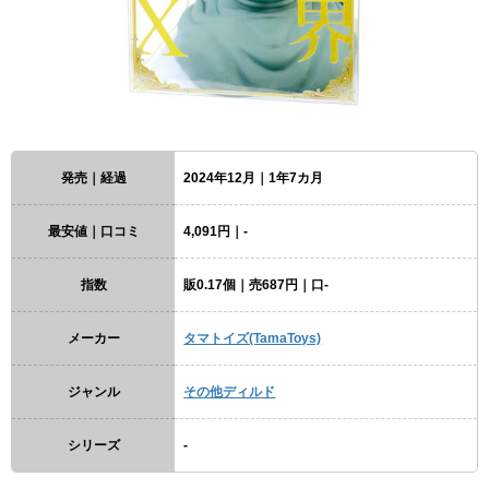
発売｜経過
2024年12月｜1年7カ月
最安値｜口コミ
4,091円｜-
指数
販0.17個｜売687円｜口-
メーカー
タマトイズ(TamaToys)
ジャンル
その他ディルド
シリーズ
-