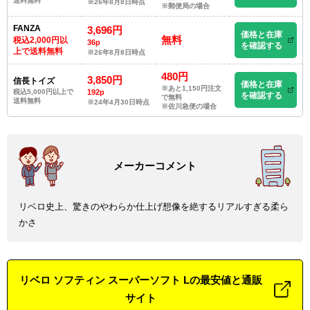
送料無料
※26年8月8日時点
※郵便局の場合
FANZA
3,696円
価格と在庫
無料
税込2,000円以
36p
を確認する
上で送料無料
※26年8月8日時点
480円
3,850円
信長トイズ
価格と在庫
※あと1,150円注文
税込5,000円以上で
192p
を確認する
で無料
送料無料
※24年4月30日時点
※佐川急便の場合
リベロ史上、驚きのやわらか仕上げ想像を絶するリアルすぎる柔ら
かさ
リベロ ソフティン スーパーソフト Lの最安値と通販
サイト