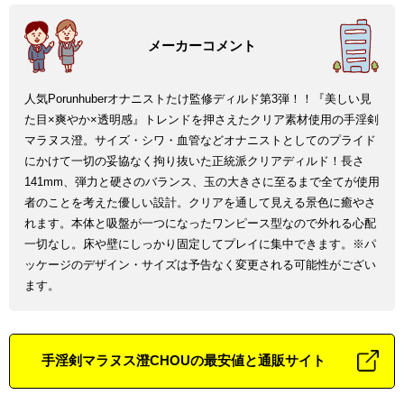
人気Porunhuberオナニストたけ監修ディルド第3弾！！『美しい見
た目×爽やか×透明感』トレンドを押さえたクリア素材使用の手淫剣
マラヌス澄。サイズ・シワ・血管などオナニストとしてのプライド
にかけて一切の妥協なく拘り抜いた正統派クリアディルド！長さ
141mm、弾力と硬さのバランス、玉の大きさに至るまで全てが使用
者のことを考えた優しい設計。クリアを通して見える景色に癒やさ
れます。本体と吸盤が一つになったワンピース型なので外れる心配
一切なし。床や壁にしっかり固定してプレイに集中できます。※パ
ッケージのデザイン・サイズは予告なく変更される可能性がござい
ます。
手淫剣マラヌス澄CHOUの最安値と通販サイト