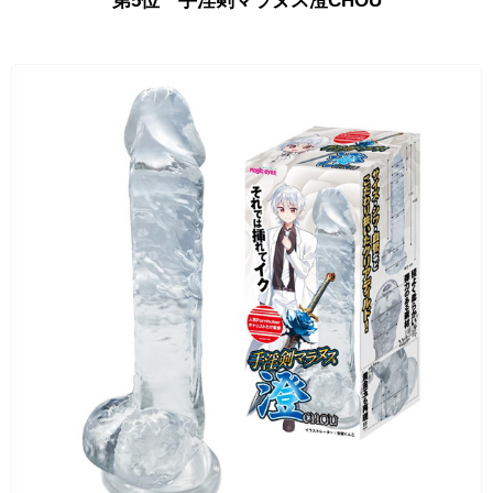
第5位 手淫剣マラヌス澄CHOU