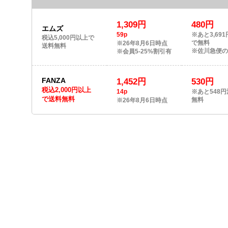
1,309円
480円
エムズ
59p
※あと3,69
税込5,000円以上で
で無料
※26年8月6日時点
送料無料
※佐川急便
※会員5-25%割引有
FANZA
1,452円
530円
税込2,000円以上
14p
※あと548
で送料無料
無料
※26年8月6日時点