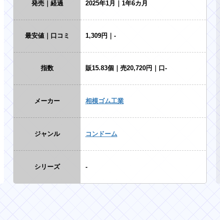
発売｜経過
2025年1月｜1年6カ月
最安値｜口コミ
1,309円｜-
指数
販15.83個｜売20,720円｜口-
メーカー
相模ゴム工業
ジャンル
コンドーム
シリーズ
-