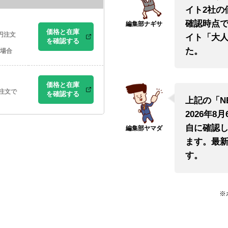
イト2社の
確認時点で
価格と在庫
1円注文
イト「大人
を確認する
た。
の場合
価格と在庫
円注文で
を確認する
上記の「N
2026年8
自に確認
ます。最
す。
※