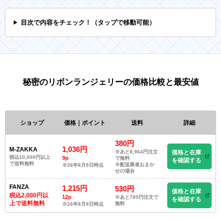
目次で内容をチェック！（タップで移動可能）
秘密のリボンランジェリーの価格比較と最安値
ショップ
価格｜ポイント
送料
詳細
380円
1,036円
M-ZAKKA
※あと8,964円注文
価格と在庫
税込10,000円以上
9p
で無料
を確認する
で送料無料
※配送業者おまか
※26年8月9日時点
せの場合
FANZA
1,215円
530円
価格と在庫
税込2,000円以
12p
※あと785円注文で
を確認する
上で送料無料
無料
※26年8月9日時点