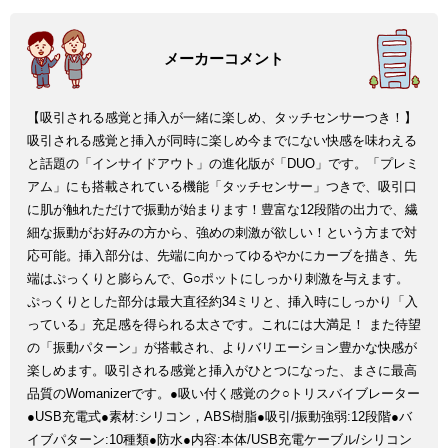
【吸引される感覚と挿入が一緒に楽しめ、タッチセンサーつき！】
吸引される感覚と挿入が同時に楽しめ今までにない快感を味わえる
と話題の「インサイドアウト」の進化版が「DUO」です。「プレミ
アム」にも搭載されている機能「タッチセンサー」つきで、吸引口
に肌が触れただけで振動が始まります！豊富な12段階の出力で、繊
細な振動がお好みの方から、強めの刺激が欲しい！という方まで対
応可能。挿入部分は、先端に向かってゆるやかにカーブを描き、先
端はぷっくりと膨らんで、G○ポットにしっかり刺激を与えます。
ぷっくりとした部分は最大直径約34ミリと、挿入時にしっかり「入
っている」充足感を得られる太さです。これには大満足！ また待望
の「振動パターン」が搭載され、よりバリエーション豊かな快感が
楽しめます。吸引される感覚と挿入がひとつになった、まさに最高
品質のWomanizerです。●吸い付く感覚のク○トリスバイブレーター
●USB充電式●素材:シリコン，ABS樹脂●吸引/振動強弱:12段階●バ
イブパターン:10種類●防水●内容:本体/USB充電ケーブル/シリコン