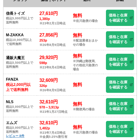
27,610円
信長トイズ
無料
価格と在庫
税込5,000円以上で
1,380p
を確認する
※佐川急便の場合
送料無料
※23年2月1日時点
27,856円
無料
M-ZAKKA
価格と在庫
税込10,000円以上
253p
※配送業者おまか
を確認する
で送料無料
せの場合
※26年8月9日時点
無料
29,920円
通販大魔王
価格と在庫
※沖縄は郵便局、
税込5,500円以上で
598p
を確認する
その他佐川急便の
送料無料
※23年8月4日時点
場合
FANZA
32,609円
価格と在庫
無料
税込2,000円以
326p
を確認する
上で送料無料
※26年8月9日時点
32,610円
NLS
無料
価格と在庫
税込5,000円以上で
978～3,913p
を確認する
※郵便局の場合
送料無料
※23年1月27日時点
32,610円
エムズ
無料
価格と在庫
税込5,000円以上で
1,482p
を確認する
送料無料
※佐川急便の場合
※23年7月4日時点
レビュー 8件
※会員5-25%割引有