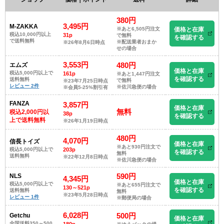
380円
3,495円
M-ZAKKA
※あと6,505円注文
価格と在庫
税込10,000円以上
31p
で無料
を確認する
で送料無料
※配送業者おまか
※26年8月6日時点
せの場合
3,553円
480円
エムズ
価格と在庫
税込5,000円以上で
161p
※あと1,447円注文
を確認する
送料無料
で無料
※23年7月25日時点
レビュー 2件
※佐川急便の場合
※会員5-25%割引有
FANZA
3,857円
価格と在庫
無料
税込2,000円以
38p
を確認する
上で送料無料
※26年1月19日時点
480円
4,070円
信長トイズ
価格と在庫
※あと930円注文で
税込5,000円以上で
203p
を確認する
無料
送料無料
※22年12月8日時点
※佐川急便の場合
590円
NLS
4,345円
価格と在庫
税込5,000円以上で
※あと655円注文で
130～521p
を確認する
送料無料
無料
※23年5月28日時点
レビュー 1件
※郵便局の場合
6,028円
500円
Getchu
価格と在庫
全国送料350～500