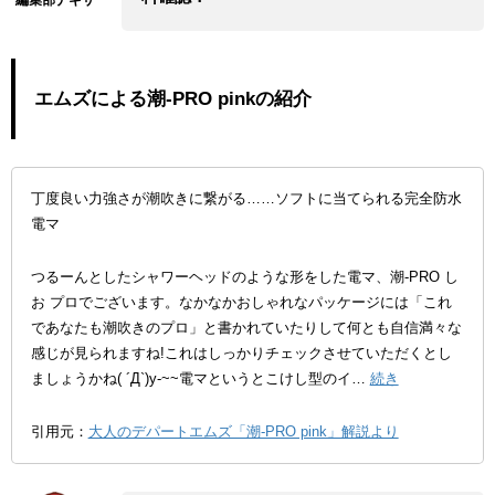
エムズによる潮-PRO pinkの紹介
丁度良い力強さが潮吹きに繋がる……ソフトに当てられる完全防水
電マ
つるーんとしたシャワーヘッドのような形をした電マ、潮-PRO し
お プロでございます。なかなかおしゃれなパッケージには「これ
であなたも潮吹きのプロ」と書かれていたりして何とも自信満々な
感じが見られますね!これはしっかりチェックさせていただくとし
ましょうかね( ´Д`)y-~~電マというとこけし型のイ…
続き
引用元：
大人のデパートエムズ「潮-PRO pink」解説より