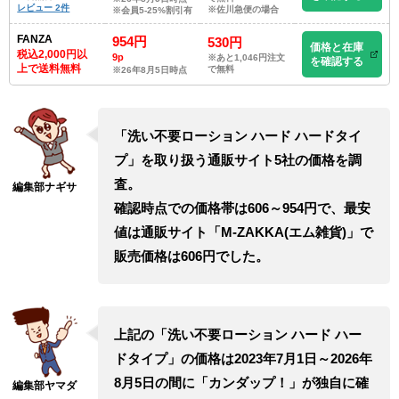
レビュー 2件
※佐川急便の場合
※会員5-25%割引有
FANZA
954円
530円
価格と在庫
税込2,000円以
9p
※あと1,046円注文
を確認する
上で送料無料
で無料
※26年8月5日時点
「洗い不要ローション ハード ハードタイ
プ」を取り扱う通販サイト5社の価格を調
査。
確認時点での価格帯は606～954円で、最安
値は通販サイト「M-ZAKKA(エム雑貨)」で
販売価格は606円でした。
上記の「洗い不要ローション ハード ハー
ドタイプ」の価格は2023年7月1日～2026年
8月5日の間に「カンダップ！」が独自に確