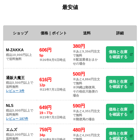
最安値
ショップ
価格｜ポイント
送料
詳細
380円
606円
M-ZAKKA
※あと9,394円注文
価格と在庫
税込10,000円以上
5p
で無料
を確認する
で送料無料
※配送業者おまか
※26年8月5日時点
せの場合
500円
通販大魔王
616円
※あと4,884円注文
価格と在庫
税込5,500円以上で
で無料
12p
を確認する
送料無料
※沖縄は郵便局、
※23年7月1日時点
レビュー 3件
その他佐川急便の
場合
590円
NLS
649円
価格と在庫
税込5,000円以上で
※あと4,351円注文
19～77p
を確認する
送料無料
で無料
※23年7月2日時点
レビュー 187件
※郵便局の場合
759円
480円
エムズ
価格と在庫
税込5,000円以上で
34p
※あと4,241円注文
を確認する
送料無料
で無料
※26年8月5日時点